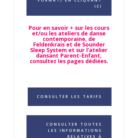
FORMAT) EN CLIQUANT
ICI
Pour en savoir + sur les cours
et/ou
les ateliers de danse
contemporaine, de
Feldenkrais et de Sounder
Sleep System et sur l’atelier
dansant Parent-Enfant,
consultez les pages dédiées.
CONSULTER LES TARIFS
CONSULTER TOUTES
LES INFORMATIONS
RELATIVES À