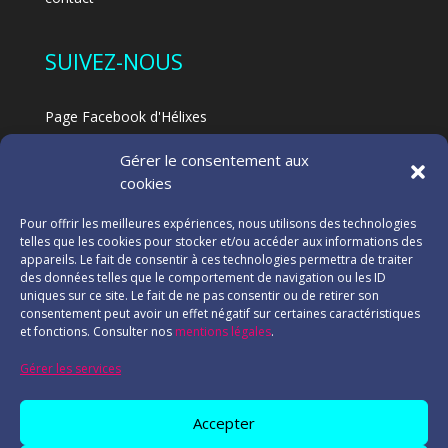
SUIVEZ-NOUS
Page Facebook d'Hélixes
Page Facebook dédiée au Feldenkrais à Hélixes
Gérer le consentement aux
Blog
cookies
NOS PARTENAIRES
Pour offrir les meilleures expériences, nous utilisons des technologies
telles que les cookies pour stocker et/ou accéder aux informations des
appareils. Le fait de consentir à ces technologies permettra de traiter
des données telles que le comportement de navigation ou les ID
Consulter l'ensemble de nos partenaires
uniques sur ce site. Le fait de ne pas consentir ou de retirer son
consentement peut avoir un effet négatif sur certaines caractéristiques
et fonctions. Consulter nos
mentions légales
.
INFORMATIONS
Gérer les services
Mentions légales
Accepter