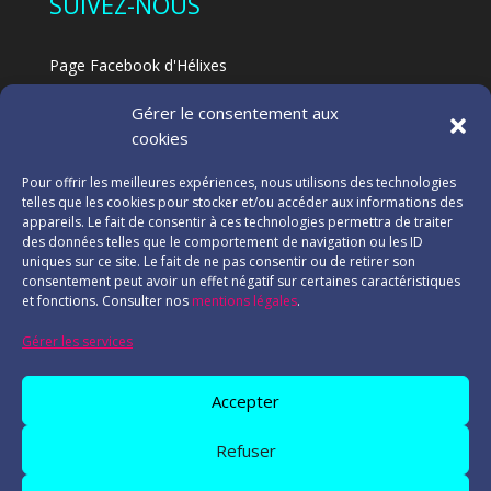
SUIVEZ-NOUS
Page Facebook d'Hélixes
Page Facebook dédiée au Feldenkrais à Hélixes
Gérer le consentement aux
Blog
cookies
NOS PARTENAIRES
Pour offrir les meilleures expériences, nous utilisons des technologies
telles que les cookies pour stocker et/ou accéder aux informations des
appareils. Le fait de consentir à ces technologies permettra de traiter
des données telles que le comportement de navigation ou les ID
Consulter l'ensemble de nos partenaires
uniques sur ce site. Le fait de ne pas consentir ou de retirer son
consentement peut avoir un effet négatif sur certaines caractéristiques
et fonctions. Consulter nos
mentions légales
.
INFORMATIONS
Gérer les services
Mentions légales
Accepter
Refuser