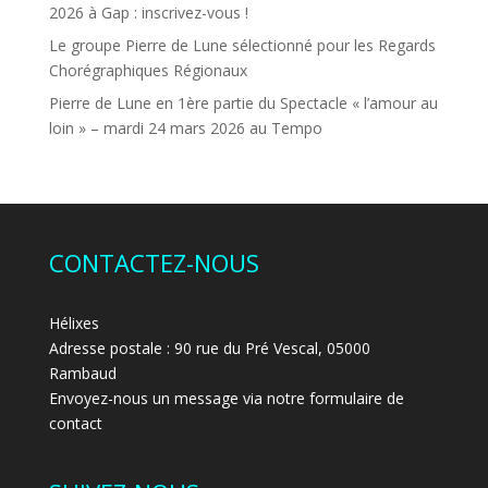
2026 à Gap : inscrivez-vous !
Le groupe Pierre de Lune sélectionné pour les Regards
Chorégraphiques Régionaux
Pierre de Lune en 1ère partie du Spectacle « l’amour au
loin » – mardi 24 mars 2026 au Tempo
CONTACTEZ-NOUS
Hélixes
Adresse postale : 90 rue du Pré Vescal, 05000
Rambaud
Envoyez-nous un message via notre formulaire de
contact